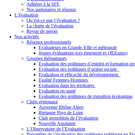
Adhérer à la SFE
Nos partenaires et réseaux
L’évaluation
Qu’est-ce que l’évaluation ?
La charte de l’évaluation
Revue de presse
Nos activités
Réseaux professionnels
Evaluateurs en Grande Ville et métropole
Jeunes évaluateurs·ices émergent·es (JEEunes)
Groupes thématiques
Evaluation des politiques d’emploi et formation pr
Evaluation des politiques d’action sociale
Evaluation et efficacité du développement
Egalité Femmes-Hommes
Evaluation dans les territoires
Evaluation en santé
Evaluation des politiques de transition écologique
Clubs régionaux
Auvergne Rhône Alpes
Bretagne Pays de Loire
Club grenoblois de l’évaluation
Nouvelle Aquitaine
L’Observatoire de l’Evaluation
Baromètre de l’évaluation des politiques publiques en Fr