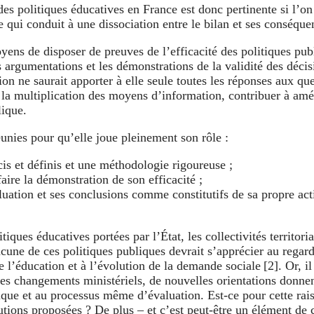
des politiques éducatives en France est donc pertinente si l’on
e qui conduit à une dissociation entre le bilan et ses conséque
oyens de disposer de preuves de l’efficacité des politiques pub
es argumentations et les démonstrations de la validité des déci
tion ne saurait apporter à elle seule toutes les réponses aux qu
t la multiplication des moyens d’information, contribuer à amél
lique.
éunies pour qu’elle joue pleinement son rôle :
écis et définis et une méthodologie rigoureuse ;
aire la démonstration de son efficacité ;
aluation et ses conclusions comme constitutifs de sa propre a
iques éducatives portées par l’État, les collectivités territori
ne de ces politiques publiques devrait s’apprécier au regard
’éducation et à l’évolution de la demande sociale [2]. Or, il 
 des changements ministériels, de nouvelles orientations donn
blique et au processus même d’évaluation. Est-ce pour cette rais
utions proposées ? De plus – et c’est peut-être un élément de 