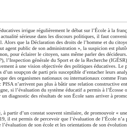
ducatives irrigue régulièrement le débat sur l’École à la franç
actualité sérieuse dans les discours politiques, il faut conven
al. Alors que la Déclaration des droits de l’homme et du citoy
ut agent public de son administration », la suspicion est plutôt
non, pour éclairer le citoyen, sans même parler des décideurs.
), l’Inspection générale du Sport et de la Recherche (IGÉSR)
vement à une vision objectivée des politiques éducatives. Le 
 d’un soupçon de parti pris susceptible d’entacher leurs analy
r que des organismes nationaux ou internationaux comme Franc
ISA n’arrivent pas plus à bâtir une relation constructive entr
ne, si l’évaluation du système éducatif a permis à l’Écosse ou
er un diagnostic des résultats de son École sans arriver à pro
é, à partir d’un constat souvent similaire, de promouvoir « une
19, il est permis de percevoir que l’évaluation de l’École n’a
l’évaluation de son école et les orientations de son évolution 