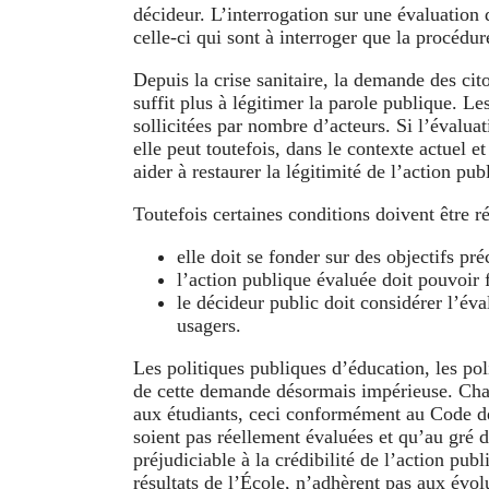
décideur. L’interrogation sur une évaluation 
celle-ci qui sont à interroger que la procédur
Depuis la crise sanitaire, la demande des cit
suffit plus à légitimer la parole publique. L
sollicitées par nombre d’acteurs. Si l’évalua
elle peut toutefois, dans le contexte actuel e
aider à restaurer la légitimité de l’action pub
Toutefois certaines conditions doivent être r
elle doit se fonder sur des objectifs pr
l’action publique évaluée doit pouvoir f
le décideur public doit considérer l’év
usagers.
Les politiques publiques d’éducation, les polit
de cette demande désormais impérieuse. Chacu
aux étudiants, ceci conformément au Code de l
soient pas réellement évaluées et qu’au gré
préjudiciable à la crédibilité de l’action pu
résultats de l’École, n’adhèrent pas aux évol