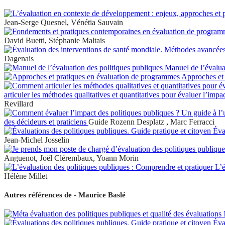
Jean-Serge Quesnel
,
Vénétia Sauvain
David Buetti
,
Stéphanie Maltais
Dagenais
Manuel de l’évalua
Approches et 
articuler les méthodes qualitatives et quantitatives pour évaluer l’imp
Revillard
des décideurs et praticiens
Guide
Rozenn Desplatz
,
Marc Ferracci
Éval
Jean-Michel Josselin
Anguenot
,
Joël Clérembaux
,
Yoann Morin
L’é
Hélène Millet
Autres références de - Maurice Baslé
M
Éval