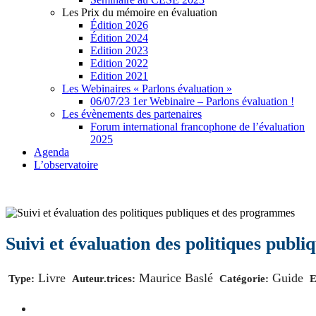
Les Prix du mémoire en évaluation
Édition 2026
Édition 2024
Edition 2023
Edition 2022
Edition 2021
Les Webinaires « Parlons évaluation »
06/07/23 1er Webinaire – Parlons évaluation !
Les évènements des partenaires
Forum international francophone de l’évaluation
2025
Agenda
L’observatoire
Suivi et évaluation des politiques publ
Livre
Maurice Baslé
Guide
Type:
Auteur.trices:
Catégorie:
E