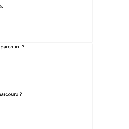
e.
parcouru ?