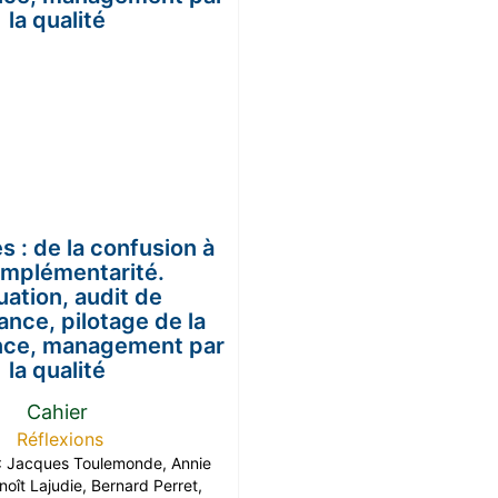
s : de la confusion à
omplémentarité.
uation, audit de
nce, pilotage de la
nce, management par
la qualité
Cahier
Réflexions
 :
Jacques Toulemonde
,
Annie
noît Lajudie
,
Bernard Perret
,