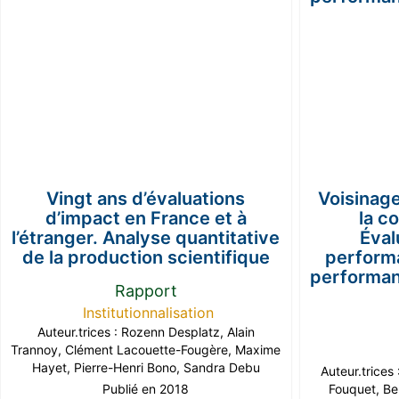
Vingt ans d’évaluations
Voisinage
d’impact en France et à
la c
l’étranger. Analyse quantitative
Éval
de la production scientifique
performa
performa
Rapport
Institutionnalisation
Auteur.trices :
Rozenn Desplatz
,
Alain
Trannoy
,
Clément Lacouette-Fougère
,
Maxime
Hayet
,
Pierre-Henri Bono
,
Sandra Debu
Auteur.trices
Publié en 2018
Fouquet
,
Be