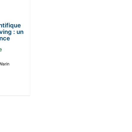
ntifique
ving : un
ence
e
Warin