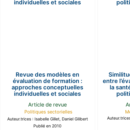
Revue des modèles en
Similit
évaluation de formation :
entre l’é
approches conceptuelles
la sant
individuelles et sociales
poli
Article de revue
A
Politiques sectorielles
Mé
Auteur.trice
Auteur.trices :
Isabelle Gillet
,
Daniel Gilibert
Publié en 2010