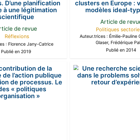
. D’une planification
clusters en Europe : 
e à une légitimation
modèles ideal-ty
scientifique
Article de revu
rticle de revue
Politiques sectorie
Réflexions
Auteur.trices :
Émilie-Pauline G
Glaser
,
Frédérique Pa
ces :
Florence Jany-Catrice
Publié en 2014
Publié en 2019