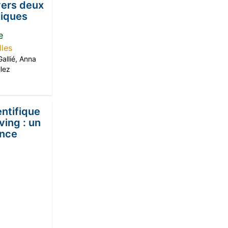
vers deux
piques
e
lles
allié
,
Anna
llez