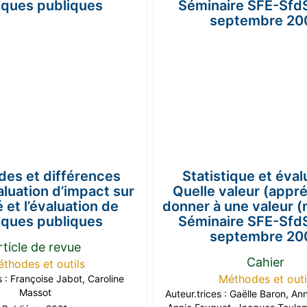
udes et différences
Statistique et éval
valuation d’impact sur
Quelle valeur (appré
é et l’évaluation de
donner à une valeur (
tiques publiques
Séminaire SFE-Sfd
septembre 20
rticle de revue
Cahier
thodes et outils
Méthodes et outi
s :
Françoise Jabot
,
Caroline
Massot
Auteur.trices :
Gaëlle Baron
,
Ann