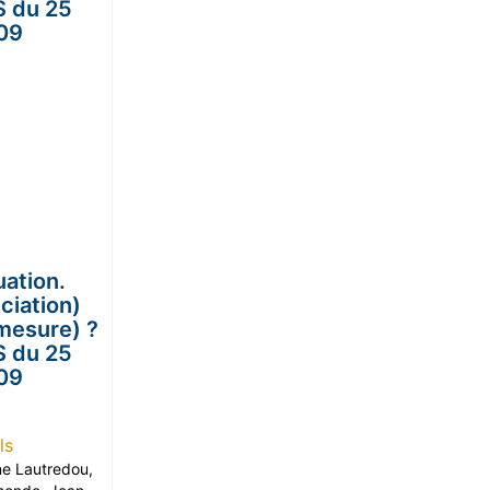
uation.
ciation)
mesure) ?
S du 25
09
ls
e Lautredou
,