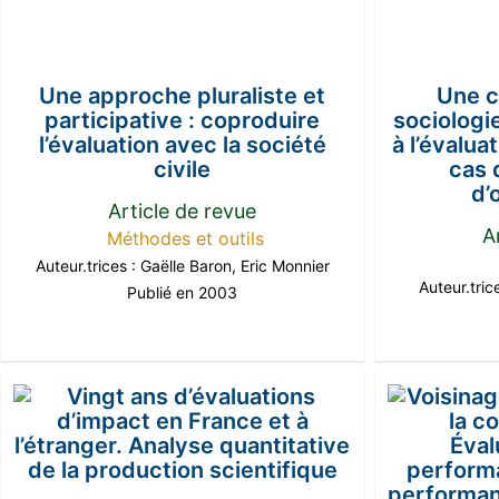
Une approche pluraliste et
Une c
participative : coproduire
sociologie
l’évaluation avec la société
à l’évalua
civile
cas 
d’
Article de revue
A
Méthodes et outils
Auteur.trices :
Gaëlle Baron
,
Eric Monnier
Auteur.tric
Publié en 2003