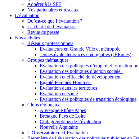
Adhérer à la SFE
Nos partenaires et réseaux
L’évaluation
Qu’est-ce que l’évaluation ?
La charte de l’évaluation
Revue de presse
Nos activités
Réseaux professionnels
Evaluateurs en Grande Ville et métropole
Jeunes évaluateurs·ices émergent·es (JEEunes)
Groupes thématiques
Evaluation des politiques d’emploi et formation pr
Evaluation des politiques d’action sociale
Evaluation et efficacité du développement
Egalité Femmes-Hommes
Evaluation dans les territoires
Evaluation en santé
Evaluation des politiques de transition écologique
Clubs régionaux
Auvergne Rhône Alpes
Bretagne Pays de Loire
Club grenoblois de l’évaluation
Nouvelle Aquitaine
L’Observatoire de l’Evaluation
Baromètre de l’évaluation des politiques publiques en Fr