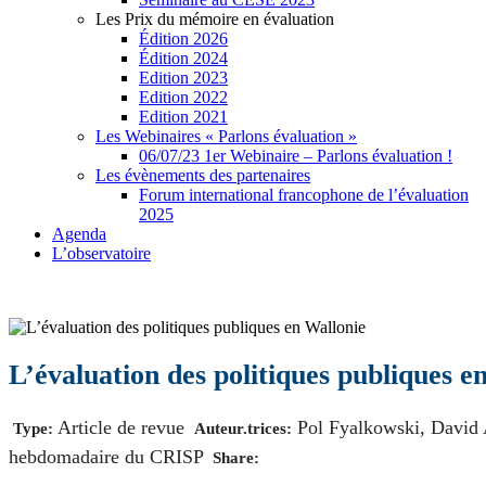
Les Prix du mémoire en évaluation
Édition 2026
Édition 2024
Edition 2023
Edition 2022
Edition 2021
Les Webinaires « Parlons évaluation »
06/07/23 1er Webinaire – Parlons évaluation !
Les évènements des partenaires
Forum international francophone de l’évaluation
2025
Agenda
L’observatoire
L’évaluation des politiques publiques e
Article de revue
Pol Fyalkowski
,
David 
Type:
Auteur.trices:
hebdomadaire du CRISP
Share: