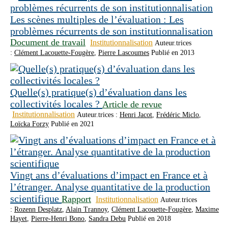
Les scènes multiples de l’évaluation : Les
problèmes récurrents de son institutionnalisation
Document de travail
Institutionnalisation
Auteur.trices
:
Clément Lacouette-Fougère
,
Pierre Lascoumes
Publié en 2013
Quelle(s) pratique(s) d’évaluation dans les
collectivités locales ?
Article de revue
Institutionnalisation
Auteur.trices :
Henri Jacot
,
Frédéric Miclo
,
Loïcka Forzy
Publié en 2021
Vingt ans d’évaluations d’impact en France et à
l’étranger. Analyse quantitative de la production
scientifique
Rapport
Institutionnalisation
Auteur.trices
:
Rozenn Desplatz
,
Alain Trannoy
,
Clément Lacouette-Fougère
,
Maxime
Hayet
,
Pierre-Henri Bono
,
Sandra Debu
Publié en 2018