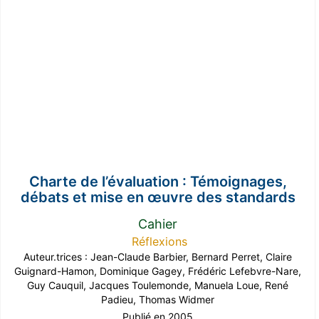
Charte de l’évaluation : Témoignages,
débats et mise en œuvre des standards
Cahier
Réflexions
Auteur.trices :
Jean-Claude Barbier
,
Bernard Perret
,
Claire
Guignard-Hamon
,
Dominique Gagey
,
Frédéric Lefebvre-Nare
,
Guy Cauquil
,
Jacques Toulemonde
,
Manuela Loue
,
René
Padieu
,
Thomas Widmer
Publié en 2005