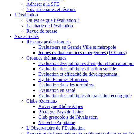
Adhérer à la SFE
Nos partenaires et réseaux
L’évaluation
Qu’est-ce que l’évaluation ?
La charte de l’évaluation
Revue de presse
Nos activités
Réseaux professionnels
Evaluateurs en Grande Ville et métropole
Jeunes évaluateurs·ices émergent·es (JEEunes)
Groupes thématiques
Evaluation des politiques d’emploi et formation pr
Evaluation des politiques d’action sociale
Evaluation et efficacité du développement
Egalité Femmes-Hommes
Evaluation dans les territoires
Evaluation en santé
Evaluation des politiques de transition écologique
Clubs régionaux
Auvergne Rhône Alpes
Bretagne Pays de Loire
Club grenoblois de l’évaluation
Nouvelle Aquitaine
L’Observatoire de l’Evaluation
Baromètre de l’évaluation des politiques publiques en Fr