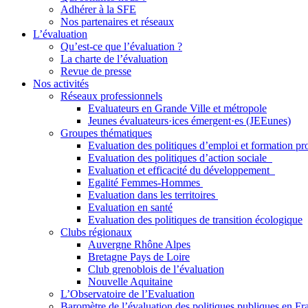
Adhérer à la SFE
Nos partenaires et réseaux
L’évaluation
Qu’est-ce que l’évaluation ?
La charte de l’évaluation
Revue de presse
Nos activités
Réseaux professionnels
Evaluateurs en Grande Ville et métropole
Jeunes évaluateurs·ices émergent·es (JEEunes)
Groupes thématiques
Evaluation des politiques d’emploi et formation pr
Evaluation des politiques d’action sociale
Evaluation et efficacité du développement
Egalité Femmes-Hommes
Evaluation dans les territoires
Evaluation en santé
Evaluation des politiques de transition écologique
Clubs régionaux
Auvergne Rhône Alpes
Bretagne Pays de Loire
Club grenoblois de l’évaluation
Nouvelle Aquitaine
L’Observatoire de l’Evaluation
Baromètre de l’évaluation des politiques publiques en Fr