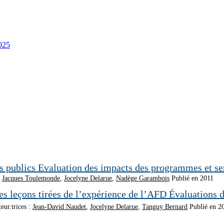
2025
Evaluation des impacts des programmes et se
,
Jacques Toulemonde
,
Jocelyne Delarue
,
Nadège Garambois
Publié en 2011
Évaluations d’
eur.trices :
Jean-David Naudet
,
Jocelyne Delarue
,
Tanguy Bernard
Publié en 2