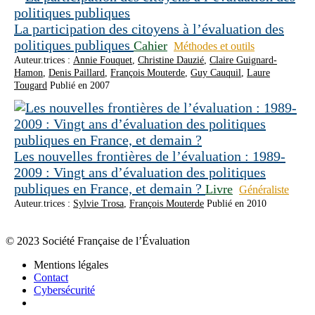
La participation des citoyens à l’évaluation des
politiques publiques
Cahier
Méthodes et outils
Auteur.trices :
Annie Fouquet
,
Christine Dauzié
,
Claire Guignard-
Hamon
,
Denis Paillard
,
François Mouterde
,
Guy Cauquil
,
Laure
Tougard
Publié en 2007
Les nouvelles frontières de l’évaluation : 1989-
2009 : Vingt ans d’évaluation des politiques
publiques en France, et demain ?
Livre
Généraliste
Auteur.trices :
Sylvie Trosa
,
François Mouterde
Publié en 2010
© 2023 Société Française de l’Évaluation
Mentions légales
Contact
Cybersécurité