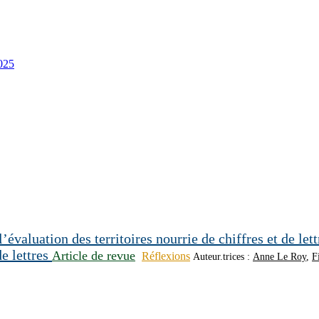
2025
de lettres
Article de revue
Réflexions
Auteur.trices :
Anne Le Roy
,
F