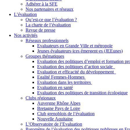
Adhérer à la SFE
Nos partenaires et réseaux
L’évaluation
Qu’est-ce que l’évaluation ?
La charte de l’évaluation
Revue de presse
Nos activités
Réseaux professionnels
Evaluateurs en Grande Ville et métropole
Jeunes évaluateurs·ices émergent·es (JEEunes)
Groupes thématiques
Evaluation des politiques d’emploi et formation pr
Evaluation des politiques d’action sociale
Evaluation et efficacité du développement
Egalité Femmes-Hommes
Evaluation dans les territoires
Evaluation en santé
Evaluation des politiques de transition écologique
Clubs régionaux
Auvergne Rhône Alpes
Bretagne Pays de Loire
Club grenoblois de l’évaluation
Nouvelle Aquitaine
L’Observatoire de l’Evaluation
Baromètre de l’évaluation des politiques publiques en Fr