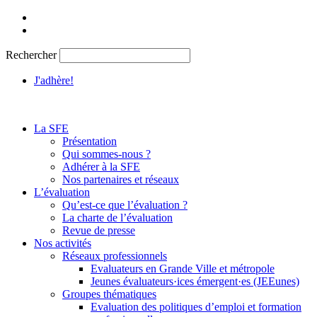
Aller
au
contenu
Rechercher
J'adhère!
La SFE
Présentation
Qui sommes-nous ?
Adhérer à la SFE
Nos partenaires et réseaux
L’évaluation
Qu’est-ce que l’évaluation ?
La charte de l’évaluation
Revue de presse
Nos activités
Réseaux professionnels
Evaluateurs en Grande Ville et métropole
Jeunes évaluateurs·ices émergent·es (JEEunes)
Groupes thématiques
Evaluation des politiques d’emploi et formation