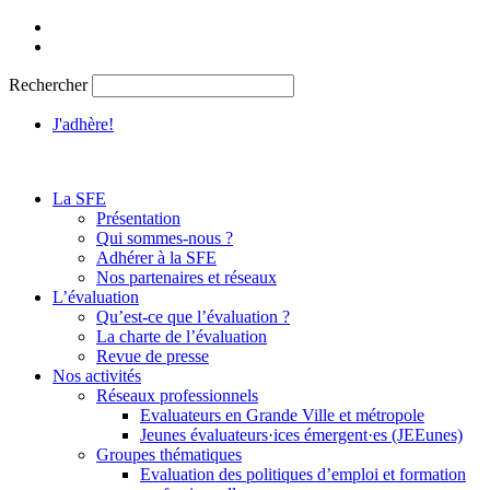
Aller
au
contenu
Rechercher
J'adhère!
La SFE
Présentation
Qui sommes-nous ?
Adhérer à la SFE
Nos partenaires et réseaux
L’évaluation
Qu’est-ce que l’évaluation ?
La charte de l’évaluation
Revue de presse
Nos activités
Réseaux professionnels
Evaluateurs en Grande Ville et métropole
Jeunes évaluateurs·ices émergent·es (JEEunes)
Groupes thématiques
Evaluation des politiques d’emploi et formation